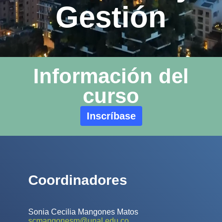
Gestión
Información del
curso
Inscríbase
Coordinadores
Sonia Cecilia Mangones Matos
scmangonesm@unal.edu.co