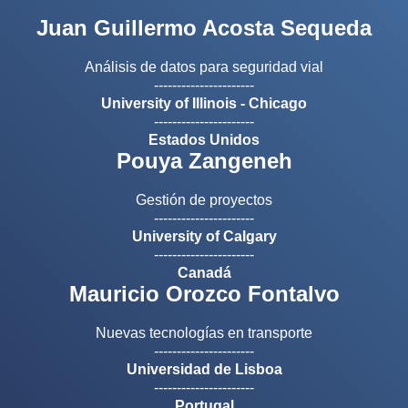
Juan Guillermo Acosta Sequeda
Análisis de datos para seguridad vial
----------------------
University of Illinois - Chicago
----------------------
Estados Unidos
Pouya Zangeneh
Gestión de proyectos
----------------------
University of Calgary
----------------------
Canadá
Mauricio Orozco Fontalvo
Nuevas tecnologías en transporte
----------------------
Universidad de Lisboa
----------------------
Portugal